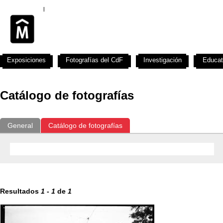
Exposiciones
Fotografías del CdF
Investigación
Educat
Catálogo de fotografías
General
Catálogo de fotografías
Resultados
1
-
1
de
1