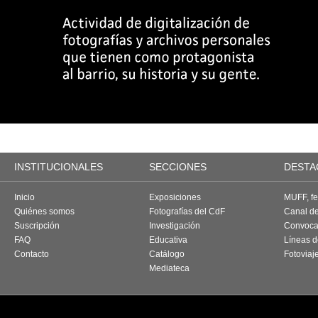
INSTITUCIONALES
SECCIONES
DESTA
Inicio
Exposiciones
MUFF, fes
Quiénes somos
Fotografías del CdF
Canal d
Suscripción
Investigación
Convoca
FAQ
Educativa
Líneas d
Contacto
Catálogo
Fotoviaj
Mediateca