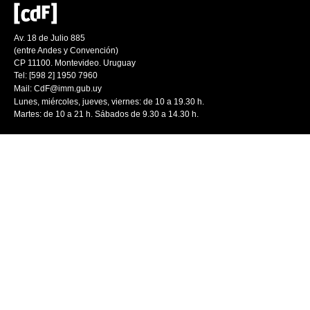
Av. 18 de Julio 885
(entre Andes y Convención)
CP 11100. Montevideo. Uruguay
Tel: [598 2] 1950 7960
Mail:
CdF@imm.gub.uy
Lunes, miércoles, jueves, viernes: de 10 a 19.30 h.
Martes: de 10 a 21 h. Sábados de 9.30 a 14.30 h.