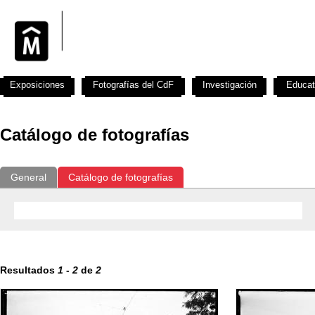
Exposiciones
Fotografías del CdF
Investigación
Educat
Catálogo de fotografías
General
Catálogo de fotografías
Resultados
1
-
2
de
2