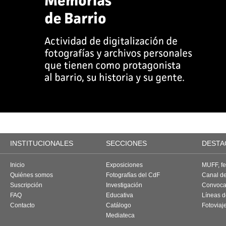
INSTITUCIONALES
SECCIONES
DESTA
Inicio
Exposiciones
MUFF, fes
Quiénes somos
Fotografías del CdF
Canal d
Suscripción
Investigación
Convoca
FAQ
Educativa
Líneas d
Contacto
Catálogo
Fotoviaj
Mediateca