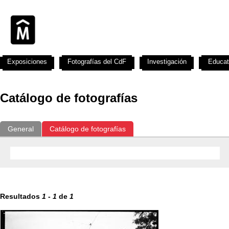
Exposiciones
Fotografías del CdF
Investigación
Educat
Catálogo de fotografías
General
Catálogo de fotografías
Resultados
1
-
1
de
1