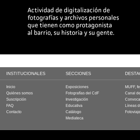
INSTITUCIONALES
SECCIONES
DESTA
Inicio
Exposiciones
MUFF, fes
Quiénes somos
Fotografías del CdF
Canal d
Suscripción
Investigación
Convoca
FAQ
Educativa
Líneas d
Contacto
Catálogo
Fotoviaj
Mediateca