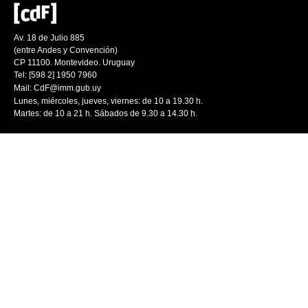
Av. 18 de Julio 885
(entre Andes y Convención)
CP 11100. Montevideo. Uruguay
Tel: [598 2] 1950 7960
Mail:
CdF@imm.gub.uy
Lunes, miércoles, jueves, viernes: de 10 a 19.30 h.
Martes: de 10 a 21 h. Sábados de 9.30 a 14.30 h.