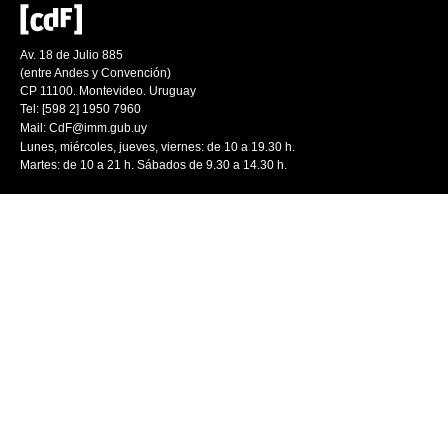
Av. 18 de Julio 885
(entre Andes y Convención)
CP 11100. Montevideo. Uruguay
Tel: [598 2] 1950 7960
Mail:
CdF@imm.gub.uy
Lunes, miércoles, jueves, viernes: de 10 a 19.30 h.
Martes: de 10 a 21 h. Sábados de 9.30 a 14.30 h.