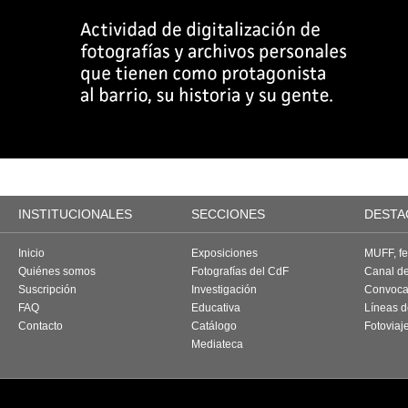
INSTITUCIONALES
SECCIONES
DESTA
Inicio
Exposiciones
MUFF, fes
Quiénes somos
Fotografías del CdF
Canal d
Suscripción
Investigación
Convoca
FAQ
Educativa
Líneas d
Contacto
Catálogo
Fotoviaj
Mediateca