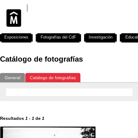
Exposiciones
Fotografías del CdF
Investigación
Educat
Catálogo de fotografías
General
Catálogo de fotografías
Resultados
1
-
1
de
1