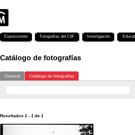
Exposiciones
Fotografías del CdF
Investigación
Educat
Catálogo de fotografías
General
Catálogo de fotografías
Resultados
1
-
1
de
1