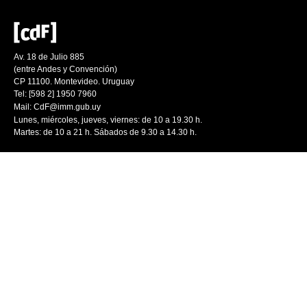
Av. 18 de Julio 885
(entre Andes y Convención)
CP 11100. Montevideo. Uruguay
Tel: [598 2] 1950 7960
Mail:
CdF@imm.gub.uy
Lunes, miércoles, jueves, viernes: de 10 a 19.30 h.
Martes: de 10 a 21 h. Sábados de 9.30 a 14.30 h.