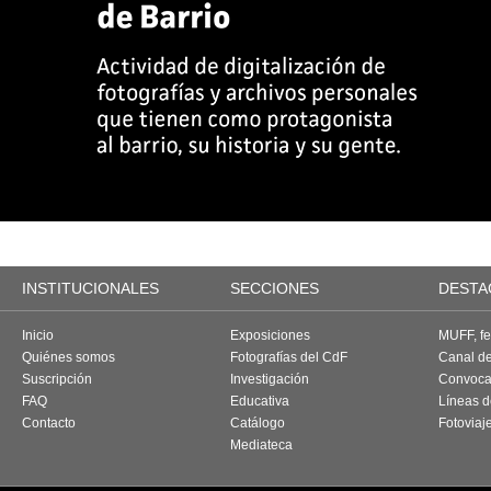
INSTITUCIONALES
SECCIONES
DESTA
Inicio
Exposiciones
MUFF, fes
Quiénes somos
Fotografías del CdF
Canal d
Suscripción
Investigación
Convoca
FAQ
Educativa
Líneas d
Contacto
Catálogo
Fotoviaj
Mediateca