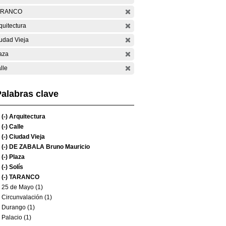
ARANCO
quitectura
udad Vieja
aza
lle
alabras clave
(-)
Arquitectura
(-)
Calle
(-)
Ciudad Vieja
(-)
DE ZABALA Bruno Mauricio
(-)
Plaza
(-)
Solís
(-)
TARANCO
25 de Mayo (1)
Circunvalación (1)
Durango (1)
Palacio (1)