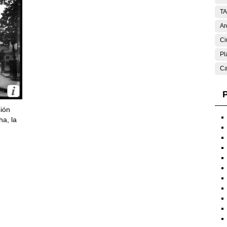
T
Ar
Ci
Pl
Ca
P
ción
ha, la