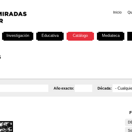
Inicio
Qu
Investigación
Educativa
Catálogo
Mediateca
s
Año exacto:
Década:
F
DE
So