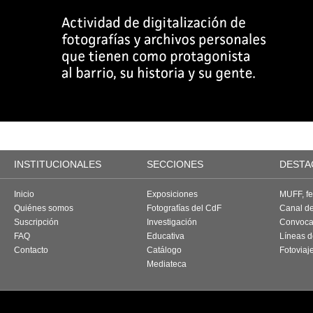
INSTITUCIONALES
SECCIONES
DESTA
Inicio
Exposiciones
MUFF, fes
Quiénes somos
Fotografías del CdF
Canal d
Suscripción
Investigación
Convoca
FAQ
Educativa
Líneas d
Contacto
Catálogo
Fotoviaj
Mediateca