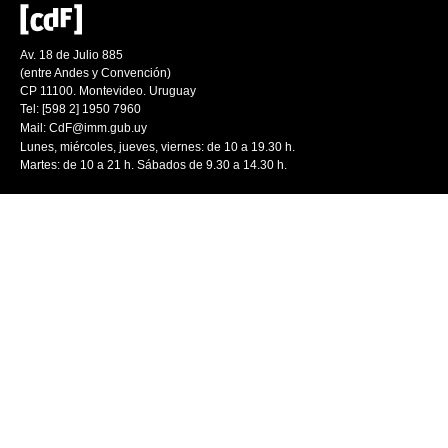
Av. 18 de Julio 885
(entre Andes y Convención)
CP 11100. Montevideo. Uruguay
Tel: [598 2] 1950 7960
Mail:
CdF@imm.gub.uy
Lunes, miércoles, jueves, viernes: de 10 a 19.30 h.
Martes: de 10 a 21 h. Sábados de 9.30 a 14.30 h.