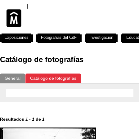
Exposiciones
Fotografías del CdF
Investigación
Educat
Catálogo de fotografías
General
Catálogo de fotografías
Resultados
1
-
1
de
1