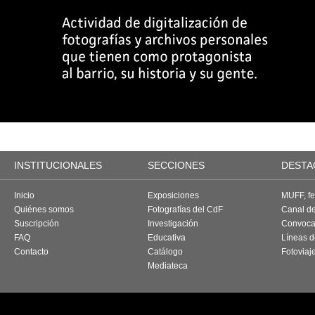
INSTITUCIONALES
SECCIONES
DESTA
Inicio
Exposiciones
MUFF, fes
Quiénes somos
Fotografías del CdF
Canal d
Suscripción
Investigación
Convoca
FAQ
Educativa
Líneas d
Contacto
Catálogo
Fotoviaj
Mediateca