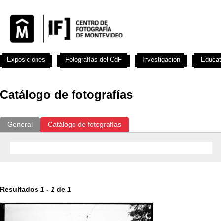
Exposiciones
Fotografías del CdF
Investigación
Educat
Catálogo de fotografías
General
Catálogo de fotografías
Resultados
1
-
1
de
1