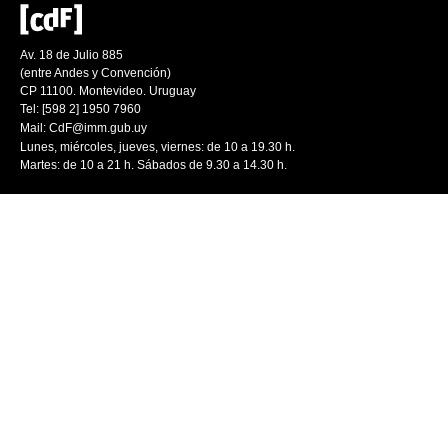
Av. 18 de Julio 885
(entre Andes y Convención)
CP 11100. Montevideo. Uruguay
Tel: [598 2] 1950 7960
Mail:
CdF@imm.gub.uy
Lunes, miércoles, jueves, viernes: de 10 a 19.30 h.
Martes: de 10 a 21 h. Sábados de 9.30 a 14.30 h.