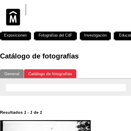
Exposiciones
Fotografías del CdF
Investigación
Educat
Catálogo de fotografías
General
Catálogo de fotografías
Resultados
1
-
1
de
1