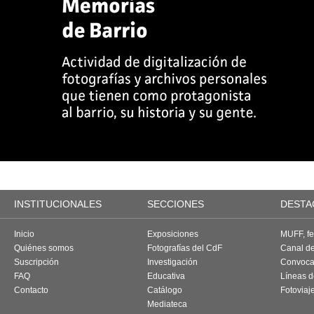
INSTITUCIONALES
SECCIONES
DESTA
Inicio
Exposiciones
MUFF, fes
Quiénes somos
Fotografías del CdF
Canal d
Suscripción
Investigación
Convoca
FAQ
Educativa
Líneas d
Contacto
Catálogo
Fotoviaj
Mediateca