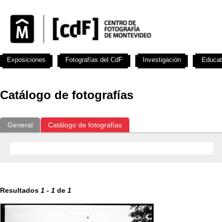
Exposiciones
Fotografías del CdF
Investigación
Educat
Catálogo de fotografías
General
Catálogo de fotografías
Resultados
1
-
1
de
1