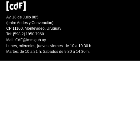
Av. 18 de Julio 885
(entre Andes y Convención)
CP 11100. Montevideo. Uruguay
Tel: [598 2] 1950 7960
Mail:
CdF@imm.gub.uy
Lunes, miércoles, jueves, viernes: de 10 a 19.30 h.
Martes: de 10 a 21 h. Sábados de 9.30 a 14.30 h.