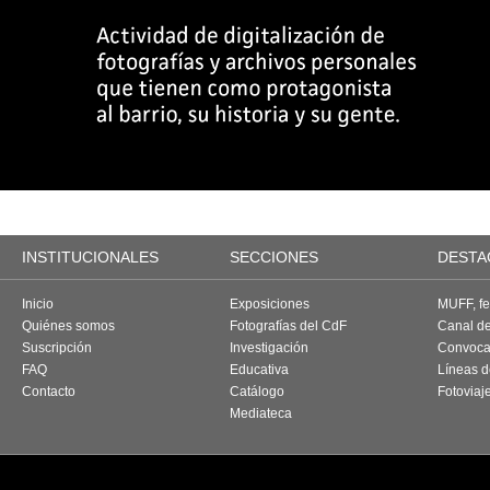
INSTITUCIONALES
SECCIONES
DESTA
Inicio
Exposiciones
MUFF, fes
Quiénes somos
Fotografías del CdF
Canal d
Suscripción
Investigación
Convoca
FAQ
Educativa
Líneas d
Contacto
Catálogo
Fotoviaj
Mediateca