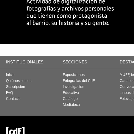
INSTITUCIONALES
SECCIONES
DESTA
Inicio
Exposiciones
MUFF, fes
Quiénes somos
Fotografías del CdF
Canal d
Suscripción
Investigación
Convoca
FAQ
Educativa
Líneas d
Contacto
Catálogo
Fotoviaj
Mediateca