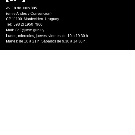
Av. 18 de Julio 885
(entre Andes y Convención)
CP 11100. Montevideo. Uruguay
Tel: [598 2] 1950 7960
Mail:
CdF@imm.gub.uy
Lunes, miércoles, jueves, viernes: de 10 a 19.30 h.
Martes: de 10 a 21 h. Sábados de 9.30 a 14.30 h.