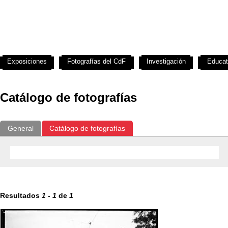
Exposiciones
Fotografías del CdF
Investigación
Educat
Catálogo de fotografías
General
Catálogo de fotografías
Resultados
1
-
1
de
1