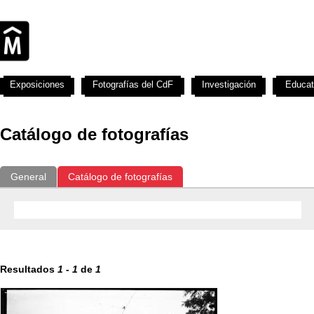
Exposiciones
Fotografías del CdF
Investigación
Educat
Catálogo de fotografías
General
Catálogo de fotografías
Resultados
1
-
1
de
1