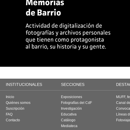
INSTITUCIONALES
SECCIONES
DESTA
Inicio
Exposiciones
MUFF, fes
Quiénes somos
Fotografías del CdF
Canal d
Suscripción
Investigación
Convoca
FAQ
Educativa
Líneas d
Contacto
Catálogo
Fotoviaj
Mediateca