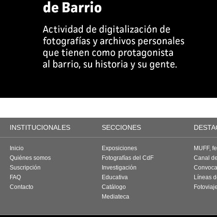
INSTITUCIONALES
SECCIONES
DESTA
Inicio
Exposiciones
MUFF, fes
Quiénes somos
Fotografías del CdF
Canal d
Suscripción
Investigación
Convoca
FAQ
Educativa
Líneas d
Contacto
Catálogo
Fotoviaj
Mediateca