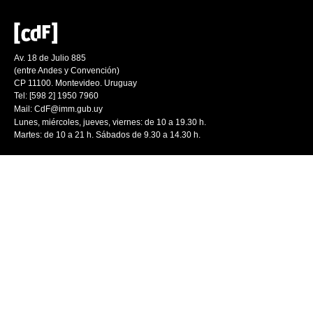
Av. 18 de Julio 885
(entre Andes y Convención)
CP 11100. Montevideo. Uruguay
Tel: [598 2] 1950 7960
Mail:
CdF@imm.gub.uy
Lunes, miércoles, jueves, viernes: de 10 a 19.30 h.
Martes: de 10 a 21 h. Sábados de 9.30 a 14.30 h.