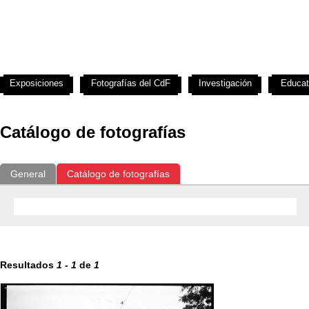
Exposiciones
Fotografías del CdF
Investigación
Educat
Catálogo de fotografías
General
Catálogo de fotografías
Resultados
1
-
1
de
1