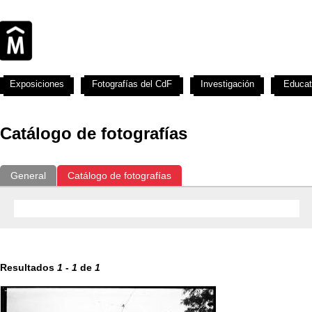
Exposiciones
Fotografías del CdF
Investigación
Educat
Catálogo de fotografías
General
Catálogo de fotografías
Resultados
1
-
1
de
1