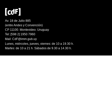
Av. 18 de Julio 885
(entre Andes y Convención)
CP 11100. Montevideo. Uruguay
Tel: [598 2] 1950 7960
Mail:
CdF@imm.gub.uy
Lunes, miércoles, jueves, viernes: de 10 a 19.30 h.
Martes: de 10 a 21 h. Sábados de 9.30 a 14.30 h.