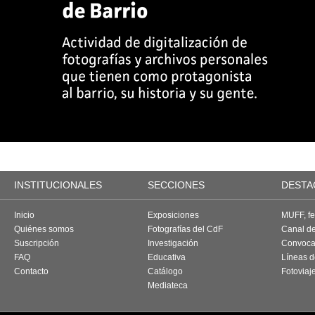
INSTITUCIONALES
SECCIONES
DESTA
Inicio
Exposiciones
MUFF, fes
Quiénes somos
Fotografías del CdF
Canal d
Suscripción
Investigación
Convoca
FAQ
Educativa
Líneas d
Contacto
Catálogo
Fotoviaj
Mediateca