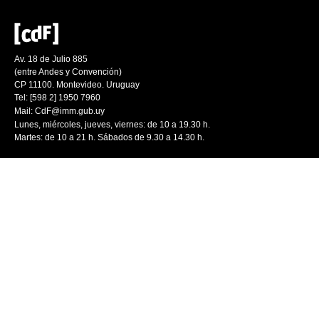
Av. 18 de Julio 885
(entre Andes y Convención)
CP 11100. Montevideo. Uruguay
Tel: [598 2] 1950 7960
Mail:
CdF@imm.gub.uy
Lunes, miércoles, jueves, viernes: de 10 a 19.30 h.
Martes: de 10 a 21 h. Sábados de 9.30 a 14.30 h.