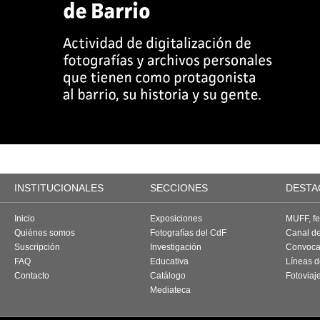
INSTITUCIONALES
SECCIONES
DESTA
Inicio
Exposiciones
MUFF, fes
Quiénes somos
Fotografías del CdF
Canal d
Suscripción
Investigación
Convoca
FAQ
Educativa
Líneas d
Contacto
Catálogo
Fotoviaj
Mediateca