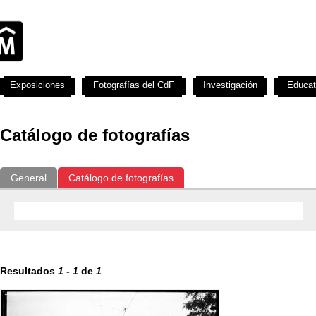
Exposiciones
Fotografías del CdF
Investigación
Educat
Catálogo de fotografías
General
Catálogo de fotografías
Resultados
1
-
1
de
1