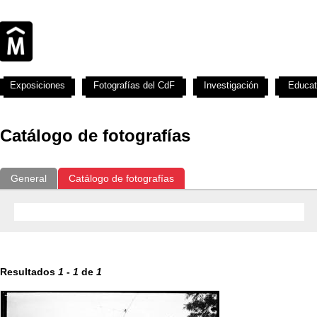
Exposiciones
Fotografías del CdF
Investigación
Educat
Catálogo de fotografías
General
Catálogo de fotografías
Resultados
1
-
1
de
1