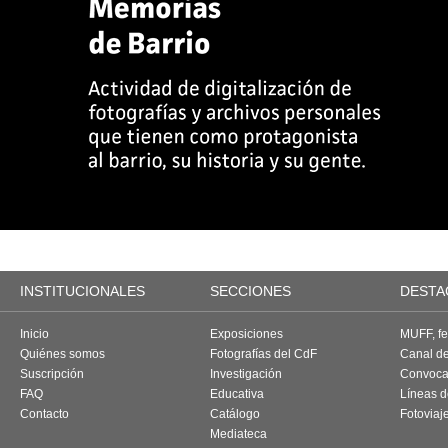
INSTITUCIONALES
SECCIONES
DESTA
Inicio
Exposiciones
MUFF, fes
Quiénes somos
Fotografías del CdF
Canal d
Suscripción
Investigación
Convoca
FAQ
Educativa
Líneas d
Contacto
Catálogo
Fotoviaj
Mediateca