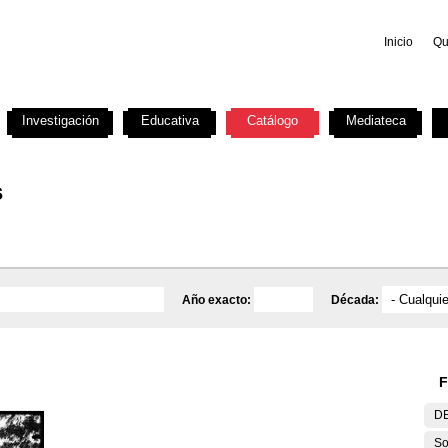
Inicio
Qu
Investigación
Educativa
Catálogo
Mediateca
s
Año exacto:
Década:
F
DE
So