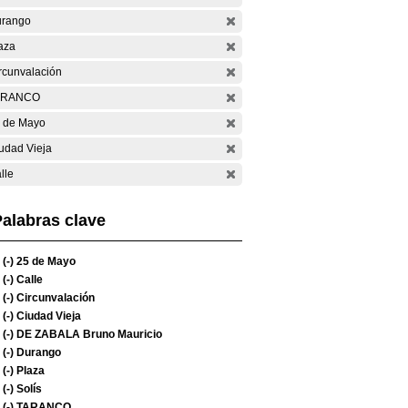
rango
aza
rcunvalación
ARANCO
 de Mayo
udad Vieja
lle
alabras clave
(-)
25 de Mayo
(-)
Calle
(-)
Circunvalación
(-)
Ciudad Vieja
(-)
DE ZABALA Bruno Mauricio
(-)
Durango
(-)
Plaza
(-)
Solís
(-)
TARANCO