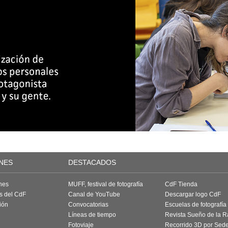
NES
DESTACADOS
nes
MUFF, festival de fotografía
CdF Tienda
as del CdF
Canal de YouTube
Descargar logo CdF
ión
Convocatorias
Escuelas de fotografía
Líneas de tiempo
Revista Sueño de la 
Fotoviaje
Recorrido 3D por Sed