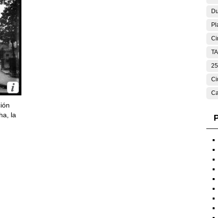
Du
Pl
Ci
T
25
Ci
Ca
ción
ha, la
P