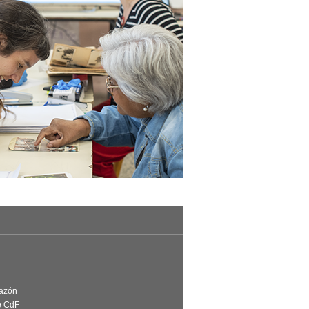
Razón
e CdF