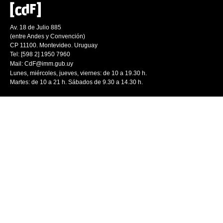
Av. 18 de Julio 885
(entre Andes y Convención)
CP 11100. Montevideo. Uruguay
Tel: [598 2] 1950 7960
Mail:
CdF@imm.gub.uy
Lunes, miércoles, jueves, viernes: de 10 a 19.30 h.
Martes: de 10 a 21 h. Sábados de 9.30 a 14.30 h.