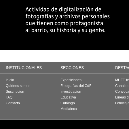
INSTITUCIONALES
SECCIONES
DESTA
Inicio
Exposiciones
MUFF, fes
Quiénes somos
Fotografías del CdF
Canal d
Suscripción
Investigación
Convoca
FAQ
Educativa
Líneas d
Contacto
Catálogo
Fotoviaj
Mediateca