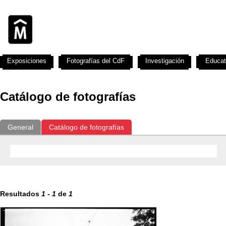
Exposiciones
Fotografías del CdF
Investigación
Educat
Catálogo de fotografías
General
Catálogo de fotografías
Resultados
1
-
1
de
1