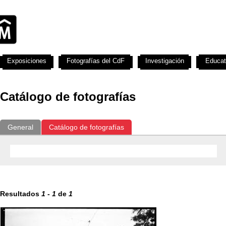
Exposiciones
Fotografías del CdF
Investigación
Educat
Catálogo de fotografías
General
Catálogo de fotografías
Resultados
1
-
1
de
1