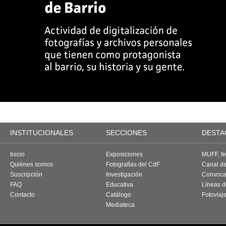
INSTITUCIONALES
SECCIONES
DESTA
Inicio
Exposiciones
MUFF, fes
Quiénes somos
Fotografías del CdF
Canal d
Suscripción
Investigación
Convoca
FAQ
Educativa
Líneas d
Contacto
Catálogo
Fotoviaj
Mediateca