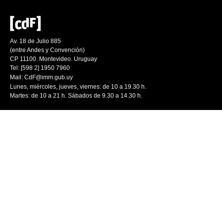
Av. 18 de Julio 885
(entre Andes y Convención)
CP 11100. Montevideo. Uruguay
Tel: [598 2] 1950 7960
Mail:
CdF@imm.gub.uy
Lunes, miércoles, jueves, viernes: de 10 a 19.30 h.
Martes: de 10 a 21 h. Sábados de 9.30 a 14.30 h.