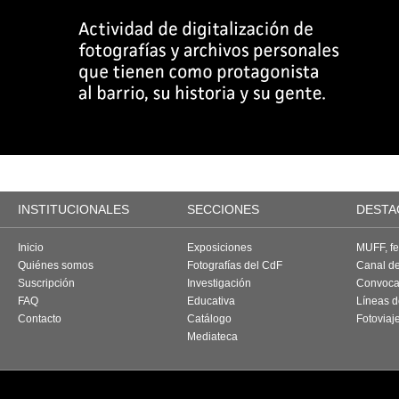
INSTITUCIONALES
SECCIONES
DESTA
Inicio
Exposiciones
MUFF, fes
Quiénes somos
Fotografías del CdF
Canal d
Suscripción
Investigación
Convoca
FAQ
Educativa
Líneas d
Contacto
Catálogo
Fotoviaj
Mediateca