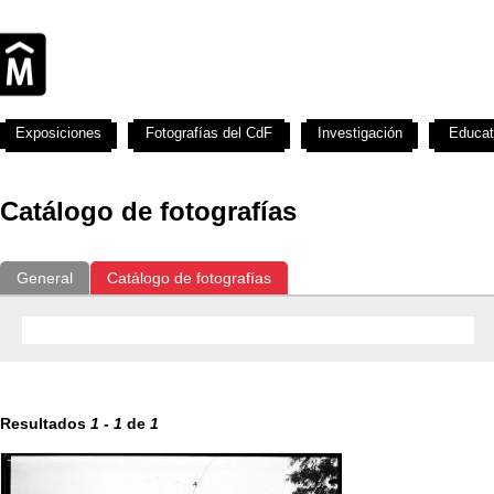
Exposiciones
Fotografías del CdF
Investigación
Educat
Catálogo de fotografías
General
Catálogo de fotografías
Resultados
1
-
1
de
1