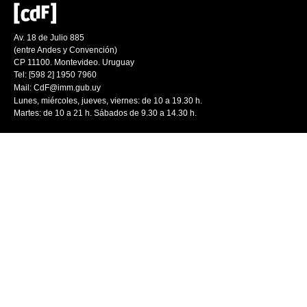
Av. 18 de Julio 885
(entre Andes y Convención)
CP 11100. Montevideo. Uruguay
Tel: [598 2] 1950 7960
Mail:
CdF@imm.gub.uy
Lunes, miércoles, jueves, viernes: de 10 a 19.30 h.
Martes: de 10 a 21 h. Sábados de 9.30 a 14.30 h.