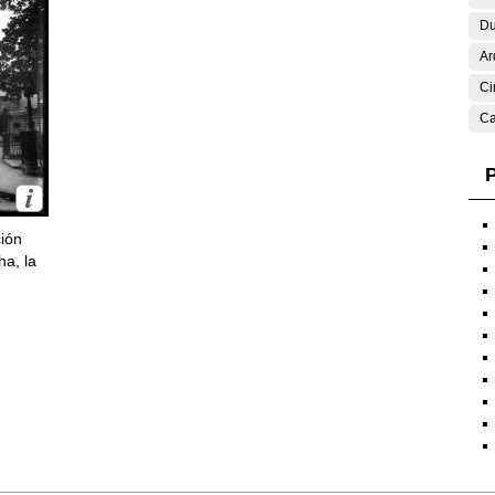
Du
Ar
Ci
Ca
P
ción
ha, la