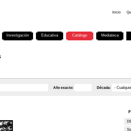
Inicio
Qu
Investigación
Educativa
Catálogo
Mediateca
s
Año exacto:
Década:
F
DE
So