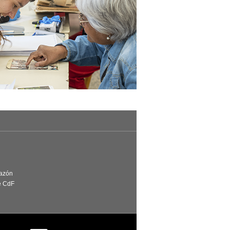
Razón
e CdF