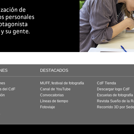
NES
DESTACADOS
nes
MUFF, festival de fotografía
CdF Tienda
as del CdF
Canal de YouTube
Descargar logo CdF
ión
Convocatorias
Escuelas de fotografía
Líneas de tiempo
Revista Sueño de la 
Fotoviaje
Recorrido 3D por Sed
a