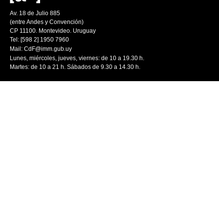
Av. 18 de Julio 885
(entre Andes y Convención)
CP 11100. Montevideo. Uruguay
Tel: [598 2] 1950 7960
Mail:
CdF@imm.gub.uy
Lunes, miércoles, jueves, viernes: de 10 a 19.30 h.
Martes: de 10 a 21 h. Sábados de 9.30 a 14.30 h.