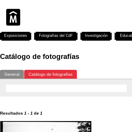
Exposiciones
Fotografías del CdF
Investigación
Educat
Catálogo de fotografías
General
Catálogo de fotografías
Resultados
1
-
1
de
1