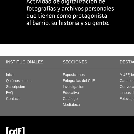
INSTITUCIONALES
SECCIONES
DESTA
Inicio
Exposiciones
MUFF, fes
Quiénes somos
Fotografías del CdF
Canal d
Suscripción
Investigación
Convoca
FAQ
Educativa
Líneas d
Contacto
Catálogo
Fotoviaj
Mediateca