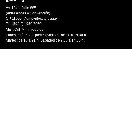
Av. 18 de Julio 885
(entre Andes y Convención)
CP 11100. Montevideo. Uruguay
Tel: [598 2] 1950 7960
Mail:
CdF@imm.gub.uy
Lunes, miércoles, jueves, viernes: de 10 a 19.30 h.
Martes: de 10 a 21 h. Sábados de 9.30 a 14.30 h.