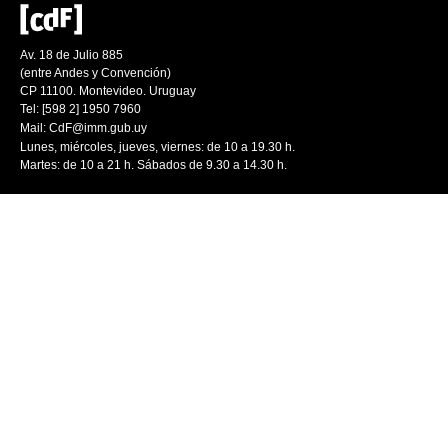
Av. 18 de Julio 885
(entre Andes y Convención)
CP 11100. Montevideo. Uruguay
Tel: [598 2] 1950 7960
Mail:
CdF@imm.gub.uy
Lunes, miércoles, jueves, viernes: de 10 a 19.30 h.
Martes: de 10 a 21 h. Sábados de 9.30 a 14.30 h.