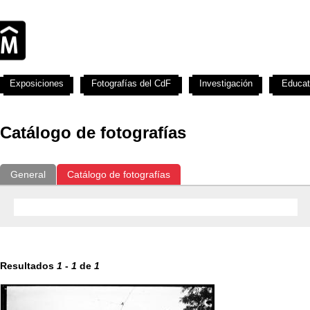
Exposiciones
Fotografías del CdF
Investigación
Educat
Catálogo de fotografías
General
Catálogo de fotografías
Resultados
1
-
1
de
1