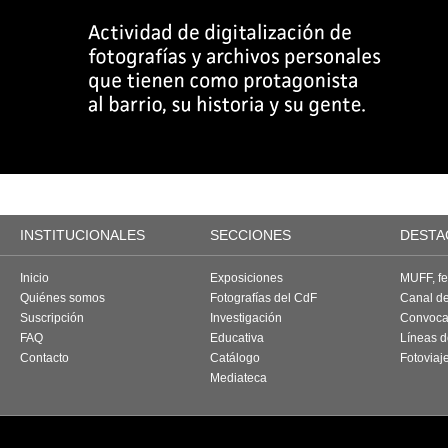
INSTITUCIONALES
SECCIONES
DESTA
Inicio
Exposiciones
MUFF, fes
Quiénes somos
Fotografías del CdF
Canal d
Suscripción
Investigación
Convoca
FAQ
Educativa
Líneas d
Contacto
Catálogo
Fotoviaj
Mediateca