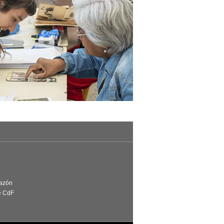
Razón
e CdF