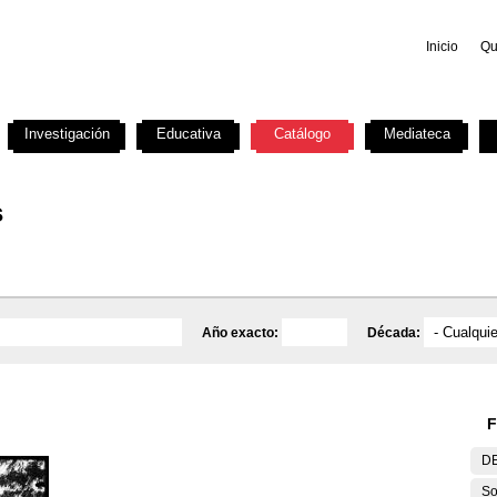
Inicio
Qu
Investigación
Educativa
Catálogo
Mediateca
s
Año exacto:
Década:
F
DE
So