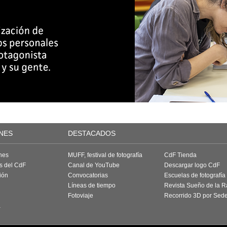
NES
DESTACADOS
nes
MUFF, festival de fotografía
CdF Tienda
as del CdF
Canal de YouTube
Descargar logo CdF
ión
Convocatorias
Escuelas de fotografía
Líneas de tiempo
Revista Sueño de la 
Fotoviaje
Recorrido 3D por Sed
a