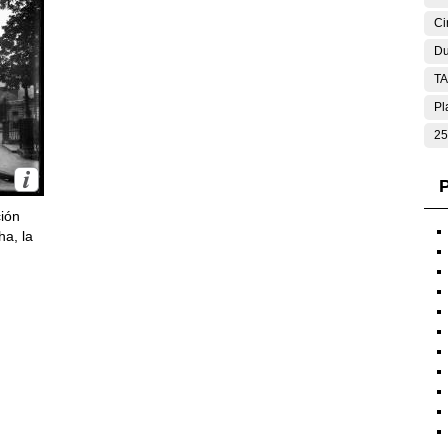
Ci
Du
T
Pl
25
P
ción
ha, la