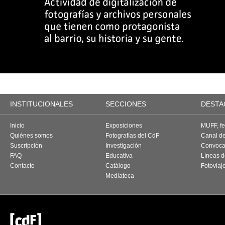
INSTITUCIONALES
SECCIONES
DESTA
Inicio
Exposiciones
MUFF, fes
Quiénes somos
Fotografías del CdF
Canal d
Suscripción
Investigación
Convoca
FAQ
Educativa
Líneas d
Contacto
Catálogo
Fotoviaj
Mediateca