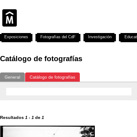
Exposiciones
Fotografías del CdF
Investigación
Educat
Catálogo de fotografías
General
Catálogo de fotografías
Resultados
1
-
1
de
1