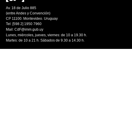
Av. 18 de Julio 885
(entre Andes y Convención)
CP 11100. Montevideo. Uruguay
Tel: [598 2] 1950 7960
Mail:
CdF@imm.gub.uy
Lunes, miércoles, jueves, viernes: de 10 a 19.30 h.
Martes: de 10 a 21 h. Sábados de 9.30 a 14.30 h.