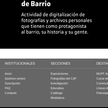
INSTITUCIONALES
SECCIONES
DESTA
Inicio
Exposiciones
MUFF, fes
Quiénes somos
Fotografías del CdF
Canal d
Suscripción
Investigación
Convoca
FAQ
Educativa
Líneas d
Contacto
Catálogo
Fotoviaj
Mediateca