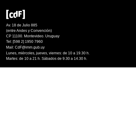
Av. 18 de Julio 885
(entre Andes y Convención)
CP 11100. Montevideo. Uruguay
Tel: [598 2] 1950 7960
Mail:
CdF@imm.gub.uy
Lunes, miércoles, jueves, viernes: de 10 a 19.30 h.
Martes: de 10 a 21 h. Sábados de 9.30 a 14.30 h.