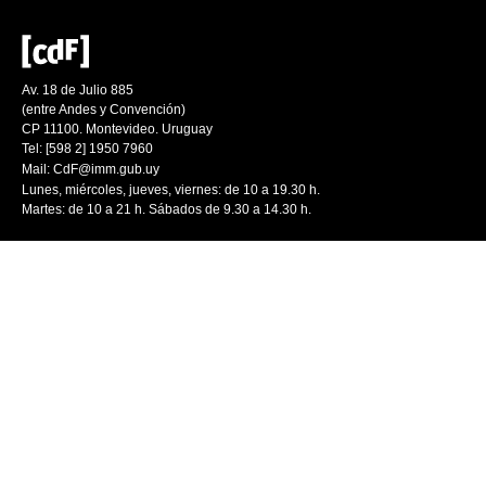
Av. 18 de Julio 885
(entre Andes y Convención)
CP 11100. Montevideo. Uruguay
Tel: [598 2] 1950 7960
Mail:
CdF@imm.gub.uy
Lunes, miércoles, jueves, viernes: de 10 a 19.30 h.
Martes: de 10 a 21 h. Sábados de 9.30 a 14.30 h.