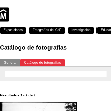
Exposiciones
Fotografías del CdF
Investigación
Educat
Catálogo de fotografías
General
Catálogo de fotografías
Resultados
1
-
1
de
1