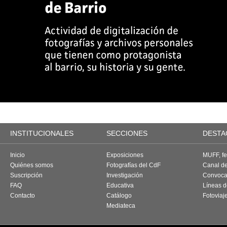
INSTITUCIONALES
SECCIONES
DESTA
Inicio
Exposiciones
MUFF, fes
Quiénes somos
Fotografías del CdF
Canal d
Suscripción
Investigación
Convoca
FAQ
Educativa
Líneas d
Contacto
Catálogo
Fotoviaj
Mediateca