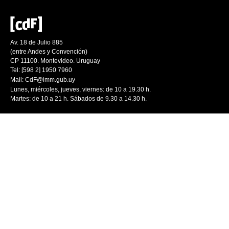
Av. 18 de Julio 885
(entre Andes y Convención)
CP 11100. Montevideo. Uruguay
Tel: [598 2] 1950 7960
Mail:
CdF@imm.gub.uy
Lunes, miércoles, jueves, viernes: de 10 a 19.30 h.
Martes: de 10 a 21 h. Sábados de 9.30 a 14.30 h.