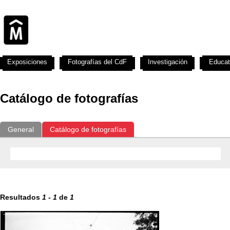
Exposiciones
Fotografías del CdF
Investigación
Educat
Catálogo de fotografías
General
Catálogo de fotografías
Resultados
1
-
1
de
1