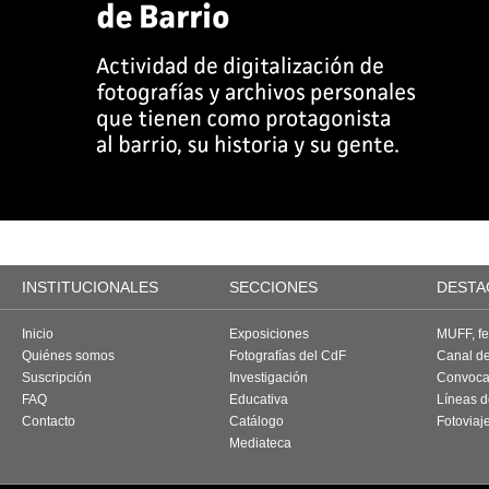
INSTITUCIONALES
SECCIONES
DESTA
Inicio
Exposiciones
MUFF, fes
Quiénes somos
Fotografías del CdF
Canal d
Suscripción
Investigación
Convoca
FAQ
Educativa
Líneas d
Contacto
Catálogo
Fotoviaj
Mediateca