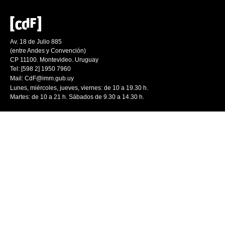
Av. 18 de Julio 885
(entre Andes y Convención)
CP 11100. Montevideo. Uruguay
Tel: [598 2] 1950 7960
Mail:
CdF@imm.gub.uy
Lunes, miércoles, jueves, viernes: de 10 a 19.30 h.
Martes: de 10 a 21 h. Sábados de 9.30 a 14.30 h.