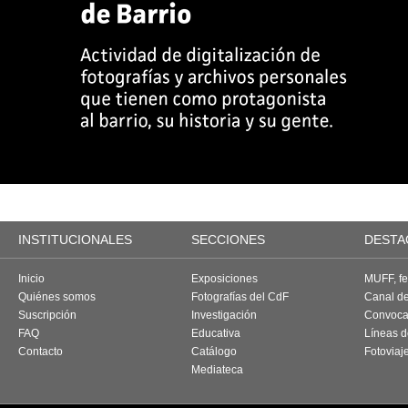
INSTITUCIONALES
SECCIONES
DESTA
Inicio
Exposiciones
MUFF, fes
Quiénes somos
Fotografías del CdF
Canal d
Suscripción
Investigación
Convoca
FAQ
Educativa
Líneas d
Contacto
Catálogo
Fotoviaj
Mediateca