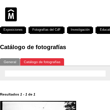
Exposiciones
Fotografías del CdF
Investigación
Educat
Catálogo de fotografías
General
Catálogo de fotografías
Resultados
1
-
1
de
1