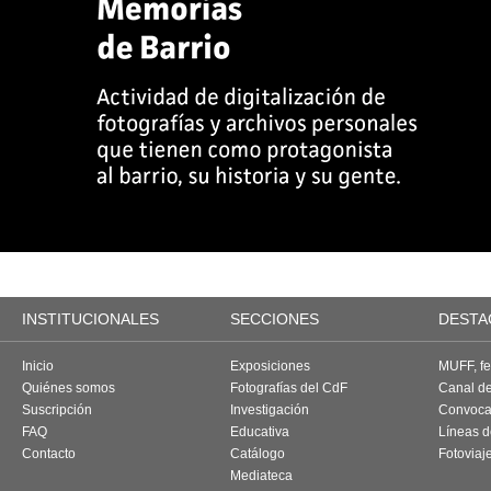
INSTITUCIONALES
SECCIONES
DESTA
Inicio
Exposiciones
MUFF, fes
Quiénes somos
Fotografías del CdF
Canal d
Suscripción
Investigación
Convoca
FAQ
Educativa
Líneas d
Contacto
Catálogo
Fotoviaj
Mediateca