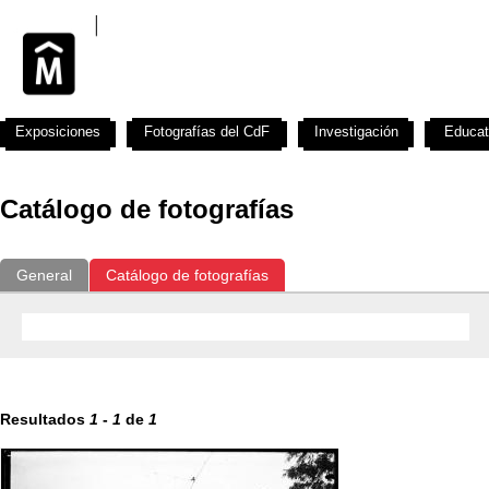
Exposiciones
Fotografías del CdF
Investigación
Educat
Catálogo de fotografías
General
Catálogo de fotografías
Resultados
1
-
1
de
1