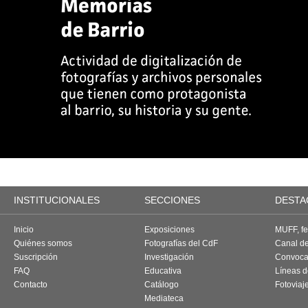
INSTITUCIONALES
SECCIONES
DESTA
Inicio
Exposiciones
MUFF, fes
Quiénes somos
Fotografías del CdF
Canal d
Suscripción
Investigación
Convoca
FAQ
Educativa
Líneas d
Contacto
Catálogo
Fotoviaj
Mediateca