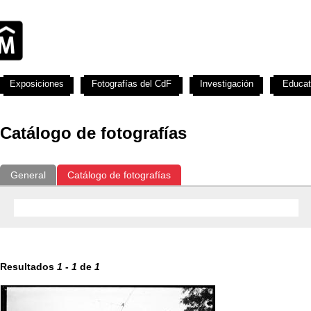
Exposiciones
Fotografías del CdF
Investigación
Educat
Catálogo de fotografías
General
Catálogo de fotografías
Resultados
1
-
1
de
1