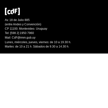
Av. 18 de Julio 885
(entre Andes y Convención)
CP 11100. Montevideo. Uruguay
Tel: [598 2] 1950 7960
Mail:
CdF@imm.gub.uy
Lunes, miércoles, jueves, viernes: de 10 a 19.30 h.
Martes: de 10 a 21 h. Sábados de 9.30 a 14.30 h.