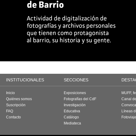
INSTITUCIONALES
SECCIONES
DESTA
Inicio
Exposiciones
MUFF, fes
Quiénes somos
Fotografías del CdF
Canal d
Suscripción
Investigación
Convoca
FAQ
Educativa
Líneas d
Contacto
Catálogo
Fotoviaj
Mediateca