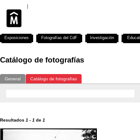
Exposiciones
Fotografías del CdF
Investigación
Educat
Catálogo de fotografías
General
Catálogo de fotografías
Resultados
1
-
1
de
1