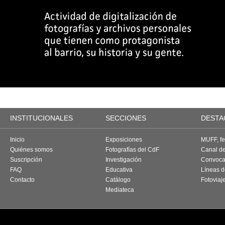
INSTITUCIONALES
SECCIONES
DESTA
Inicio
Exposiciones
MUFF, fes
Quiénes somos
Fotografías del CdF
Canal d
Suscripción
Investigación
Convoca
FAQ
Educativa
Líneas d
Contacto
Catálogo
Fotoviaj
Mediateca