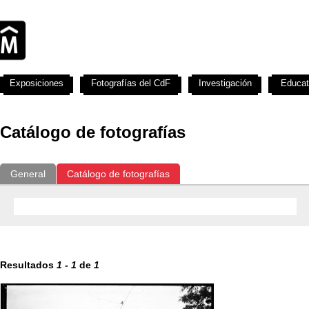
Exposiciones
Fotografías del CdF
Investigación
Educat
Catálogo de fotografías
General
Catálogo de fotografías
Resultados
1
-
1
de
1