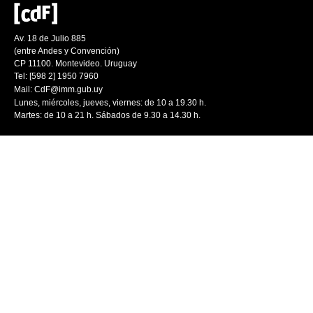
Av. 18 de Julio 885
(entre Andes y Convención)
CP 11100. Montevideo. Uruguay
Tel: [598 2] 1950 7960
Mail:
CdF@imm.gub.uy
Lunes, miércoles, jueves, viernes: de 10 a 19.30 h.
Martes: de 10 a 21 h. Sábados de 9.30 a 14.30 h.