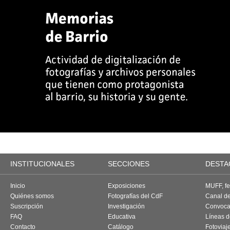
INSTITUCIONALES
SECCIONES
DESTA
Inicio
Exposiciones
MUFF, fes
Quiénes somos
Fotografías del CdF
Canal d
Suscripción
Investigación
Convoca
FAQ
Educativa
Líneas d
Contacto
Catálogo
Fotoviaj