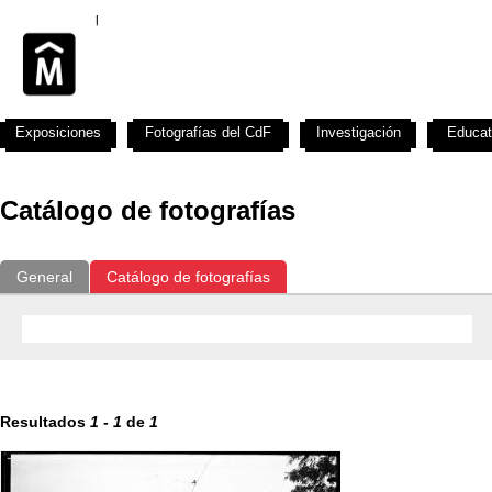
Exposiciones
Fotografías del CdF
Investigación
Educat
Catálogo de fotografías
General
Catálogo de fotografías
Resultados
1
-
1
de
1