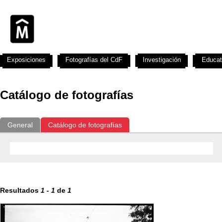
Exposiciones
Fotografías del CdF
Investigación
Educat
Catálogo de fotografías
General
Catálogo de fotografías
Resultados
1
-
1
de
1