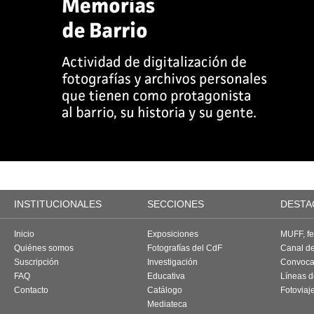
INSTITUCIONALES
SECCIONES
DESTA
Inicio
Exposiciones
MUFF, fes
Quiénes somos
Fotografías del CdF
Canal d
Suscripción
Investigación
Convoca
FAQ
Educativa
Líneas d
Contacto
Catálogo
Fotoviaj
Mediateca