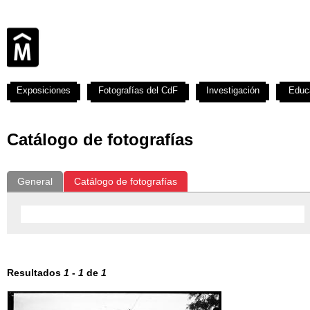
Exposiciones
Fotografías del CdF
Investigación
Educ
Catálogo de fotografías
General
Catálogo de fotografías
Resultados
1
-
1
de
1