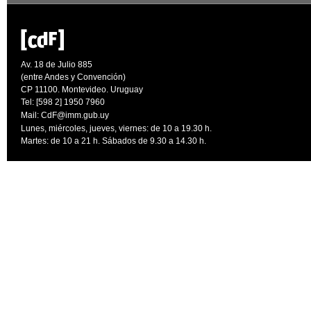
Av. 18 de Julio 885
(entre Andes y Convención)
CP 11100. Montevideo. Uruguay
Tel: [598 2] 1950 7960
Mail:
CdF@imm.gub.uy
Lunes, miércoles, jueves, viernes: de 10 a 19.30 h.
Martes: de 10 a 21 h. Sábados de 9.30 a 14.30 h.