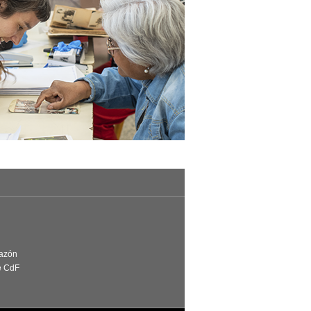
Razón
e CdF