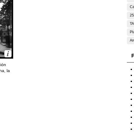
Ca
25
T
Pl
Ar
P
ción
ha, la