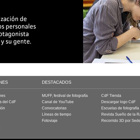
NES
DESTACADOS
nes
MUFF, festival de fotografía
CdF Tienda
as del CdF
Canal de YouTube
Descargar logo CdF
ión
Convocatorias
Escuelas de fotografía
Líneas de tiempo
Revista Sueño de la 
Fotoviaje
Recorrido 3D por Sed
a