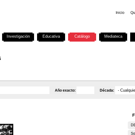
Inicio
Qu
Investigación
Educativa
Catálogo
Mediateca
s
Año exacto:
Década:
F
DE
So