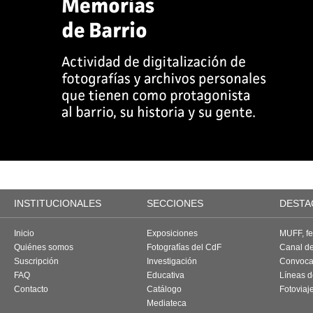
INSTITUCIONALES
SECCIONES
DESTA
Inicio
Exposiciones
MUFF, fes
Quiénes somos
Fotografías del CdF
Canal d
Suscripción
Investigación
Convoca
FAQ
Educativa
Líneas d
Contacto
Catálogo
Fotoviaj
Mediateca