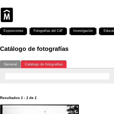
Exposiciones
Fotografías del CdF
Investigación
Educat
Catálogo de fotografías
General
Catálogo de fotografías
Resultados
1
-
1
de
1