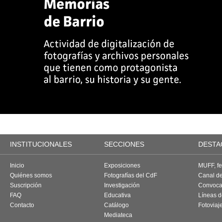
INSTITUCIONALES
SECCIONES
DESTA
Inicio
Exposiciones
MUFF, fes
Quiénes somos
Fotografías del CdF
Canal d
Suscripción
Investigación
Convoca
FAQ
Educativa
Líneas d
Contacto
Catálogo
Fotoviaj
Mediateca