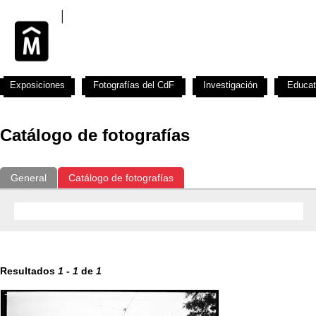
Exposiciones
Fotografías del CdF
Investigación
Educat
Catálogo de fotografías
General
Catálogo de fotografías
Resultados
1
-
1
de
1