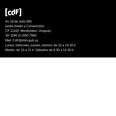
Av. 18 de Julio 885
(entre Andes y Convención)
CP 11100. Montevideo. Uruguay
Tel: [598 2] 1950 7960
Mail:
CdF@imm.gub.uy
Lunes, miércoles, jueves, viernes: de 10 a 19.30 h.
Martes: de 10 a 21 h. Sábados de 9.30 a 14.30 h.