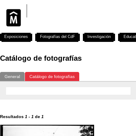
Exposiciones
Fotografías del CdF
Investigación
Educat
Catálogo de fotografías
General
Catálogo de fotografías
Resultados
1
-
1
de
1