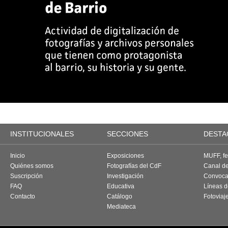
INSTITUCIONALES
SECCIONES
DESTA
Inicio
Exposiciones
MUFF, fes
Quiénes somos
Fotografías del CdF
Canal d
Suscripción
Investigación
Convoca
FAQ
Educativa
Líneas d
Contacto
Catálogo
Fotoviaj
Mediateca