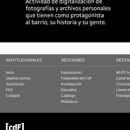
INSTITUCIONALES
SECCIONES
DESTA
Inicio
Exposiciones
MUFF, fes
Quiénes somos
Fotografías del CdF
Canal d
Suscripción
Investigación
Convoca
FAQ
Educativa
Líneas d
Contacto
Catálogo
Fotoviaj
Mediateca