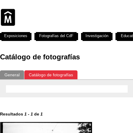
Exposiciones
Fotografías del CdF
Investigación
Educat
Catálogo de fotografías
General
Catálogo de fotografías
Resultados
1
-
1
de
1