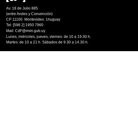
Av. 18 de Julio 885
(entre Andes y Convención)
CP 11100. Montevideo. Uruguay
Tel: [598 2] 1950 7960
Mail:
CdF@imm.gub.uy
Lunes, miércoles, jueves, viernes: de 10 a 19.30 h.
Martes: de 10 a 21 h. Sábados de 9.30 a 14.30 h.