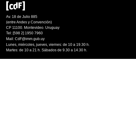
Av. 18 de Julio 885
(entre Andes y Convención)
CP 11100. Montevideo. Uruguay
Tel: [598 2] 1950 7960
Mail:
CdF@imm.gub.uy
Lunes, miércoles, jueves, viernes: de 10 a 19.30 h.
Martes: de 10 a 21 h. Sábados de 9.30 a 14.30 h.