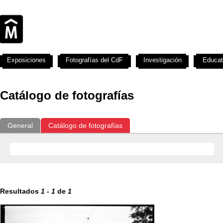
Exposiciones
Fotografías del CdF
Investigación
Educat
Catálogo de fotografías
General
Catálogo de fotografías
Resultados
1
-
1
de
1