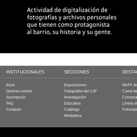
INSTITUCIONALES
SECCIONES
DESTA
Inicio
Exposiciones
MUFF, fes
Quiénes somos
Fotografías del CdF
Canal d
Suscripción
Investigación
Convoca
FAQ
Educativa
Líneas d
Contacto
Catálogo
Fotoviaj
Mediateca