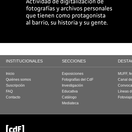
INSTITUCIONALES
SECCIONES
DESTA
Inicio
Exposiciones
MUFF, fes
Quiénes somos
Fotografías del CdF
Canal d
Suscripción
Investigación
Convoca
FAQ
Educativa
Líneas d
Contacto
Catálogo
Fotoviaj
Mediateca