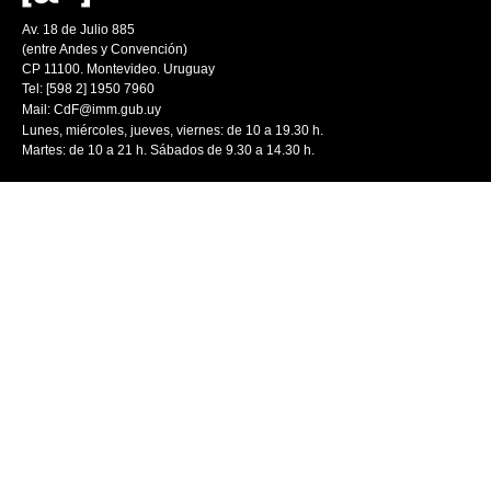
Av. 18 de Julio 885
(entre Andes y Convención)
CP 11100. Montevideo. Uruguay
Tel: [598 2] 1950 7960
Mail:
CdF@imm.gub.uy
Lunes, miércoles, jueves, viernes: de 10 a 19.30 h.
Martes: de 10 a 21 h. Sábados de 9.30 a 14.30 h.