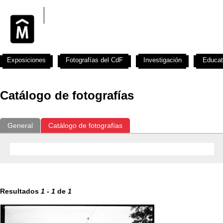
Exposiciones
Fotografías del CdF
Investigación
Educat
Catálogo de fotografías
General
Catálogo de fotografías
Resultados
1
-
1
de
1