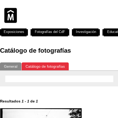
Exposiciones
Fotografías del CdF
Investigación
Educat
Catálogo de fotografías
General
Catálogo de fotografías
Resultados
1
-
1
de
1