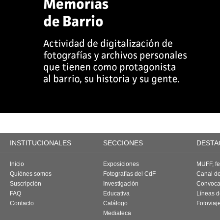
INSTITUCIONALES
SECCIONES
DESTA
Inicio
Exposiciones
MUFF, fes
Quiénes somos
Fotografías del CdF
Canal d
Suscripción
Investigación
Convoca
FAQ
Educativa
Líneas d
Contacto
Catálogo
Fotoviaj
Mediateca