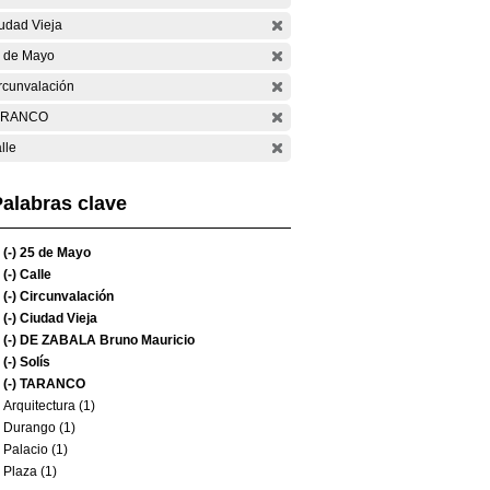
udad Vieja
 de Mayo
rcunvalación
ARANCO
lle
alabras clave
(-)
25 de Mayo
(-)
Calle
(-)
Circunvalación
(-)
Ciudad Vieja
(-)
DE ZABALA Bruno Mauricio
(-)
Solís
(-)
TARANCO
Arquitectura (1)
Durango (1)
Palacio (1)
Plaza (1)