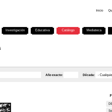
Inicio
Qu
Investigación
Educativa
Catálogo
Mediateca
s
Año exacto:
Década:
F
DE
So