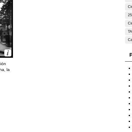
Ci
25
Ci
T
Ca
P
ción
ha, la