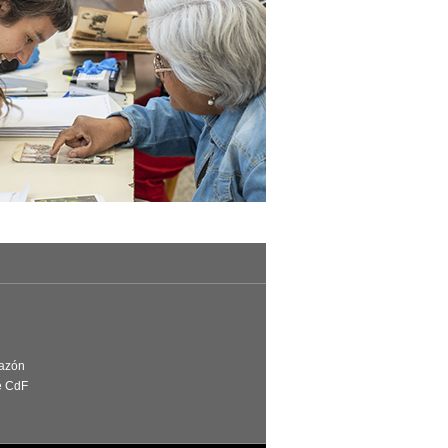
Razón
e CdF