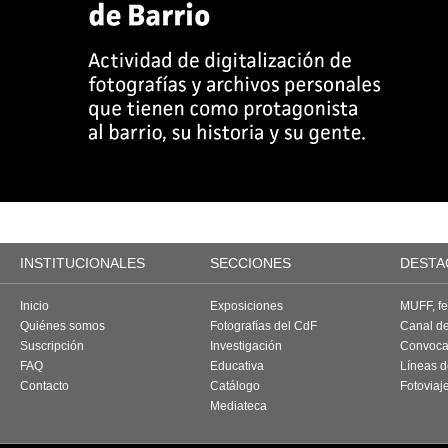
INSTITUCIONALES
SECCIONES
DESTA
Inicio
Exposiciones
MUFF, fes
Quiénes somos
Fotografías del CdF
Canal d
Suscripción
Investigación
Convoca
FAQ
Educativa
Líneas d
Contacto
Catálogo
Fotoviaj
Mediateca