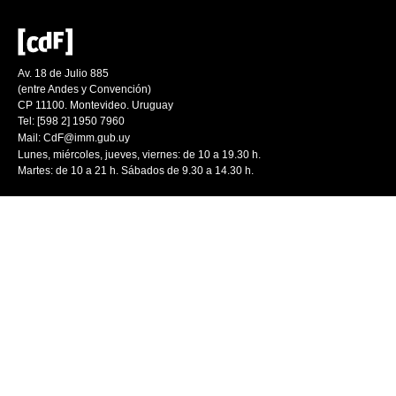
Av. 18 de Julio 885
(entre Andes y Convención)
CP 11100. Montevideo. Uruguay
Tel: [598 2] 1950 7960
Mail:
CdF@imm.gub.uy
Lunes, miércoles, jueves, viernes: de 10 a 19.30 h.
Martes: de 10 a 21 h. Sábados de 9.30 a 14.30 h.