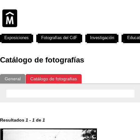
Exposiciones
Fotografías del CdF
Investigación
Educat
Catálogo de fotografías
General
Catálogo de fotografías
Resultados
1
-
1
de
1