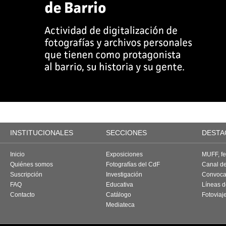
INSTITUCIONALES
SECCIONES
DESTA
Inicio
Exposiciones
MUFF, fes
Quiénes somos
Fotografías del CdF
Canal d
Suscripción
Investigación
Convoca
FAQ
Educativa
Líneas d
Contacto
Catálogo
Fotoviaj
Mediateca