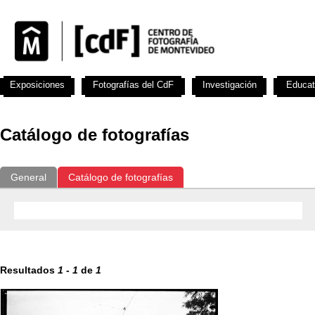
Exposiciones
Fotografías del CdF
Investigación
Educat
Catálogo de fotografías
General
Catálogo de fotografías
Resultados
1
-
1
de
1