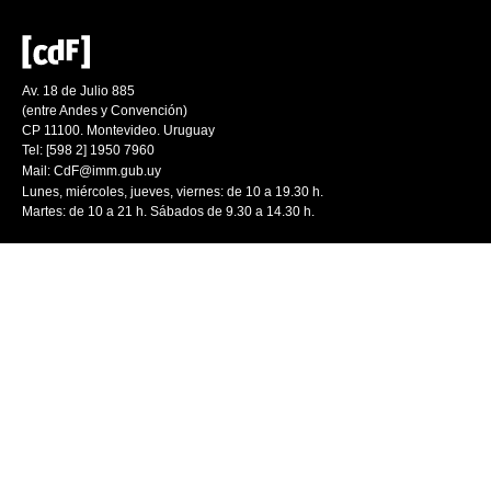
Av. 18 de Julio 885
(entre Andes y Convención)
CP 11100. Montevideo. Uruguay
Tel: [598 2] 1950 7960
Mail:
CdF@imm.gub.uy
Lunes, miércoles, jueves, viernes: de 10 a 19.30 h.
Martes: de 10 a 21 h. Sábados de 9.30 a 14.30 h.