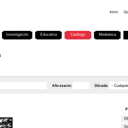
Inicio
Qu
Investigación
Educativa
Catálogo
Mediateca
s
Año exacto:
Década:
F
DE
So