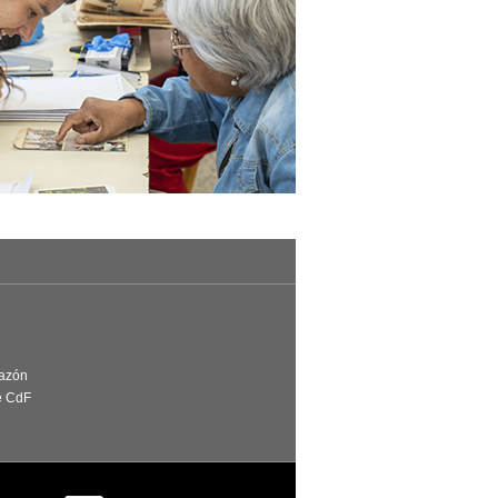
Razón
e CdF