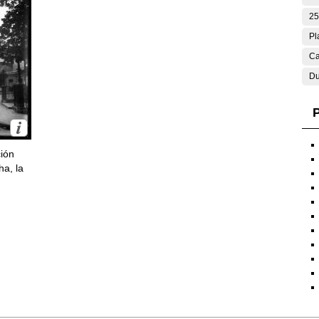
25
Pl
Ca
Du
P
ción
ha, la