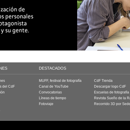
NES
DESTACADOS
nes
MUFF, festival de fotografía
CdF Tienda
as del CdF
Canal de YouTube
Descargar logo CdF
ión
Convocatorias
Escuelas de fotografía
Líneas de tiempo
Revista Sueño de la 
Fotoviaje
Recorrido 3D por Sed
a