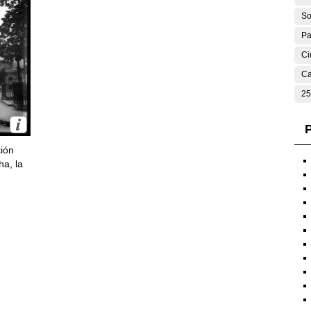
So
Pa
Ci
Ca
25
P
ción
ha, la