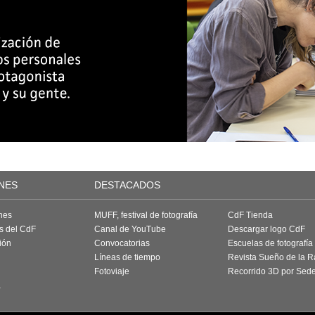
NES
DESTACADOS
nes
MUFF, festival de fotografía
CdF Tienda
as del CdF
Canal de YouTube
Descargar logo CdF
ión
Convocatorias
Escuelas de fotografía
Líneas de tiempo
Revista Sueño de la 
Fotoviaje
Recorrido 3D por Sed
a