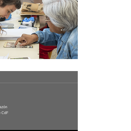
Razón
e CdF