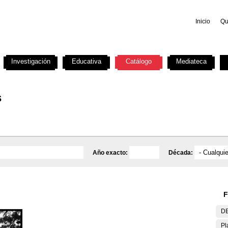
Inicio
Qu
Investigación
Educativa
Catálogo
Mediateca
s
Año exacto:
Década:
F
DE
Pl